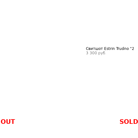
Свитшот Estrin Trudno "2
3 300 руб.
 OUT
SOLD