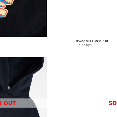
Лонгслив Estrin КДГ
2 500 руб.
D OUT
SO