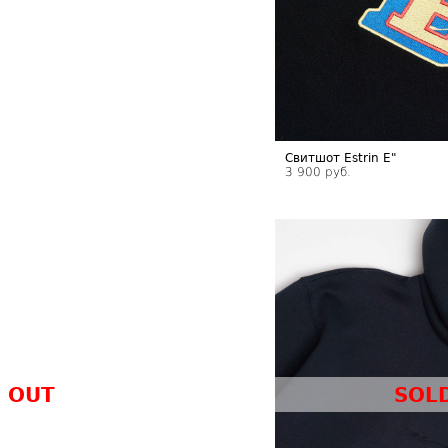
Свитшот Estrin E"
3 900 руб.
 OUT
SOL