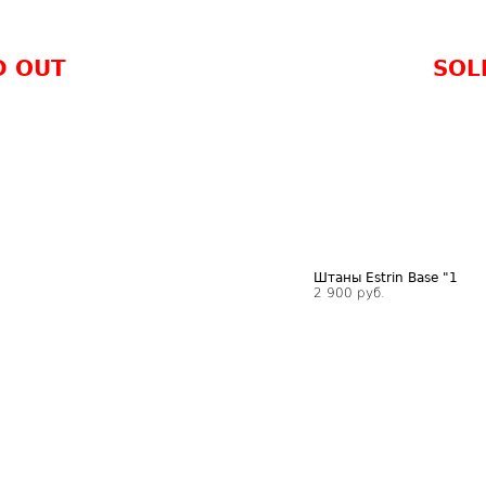
D OUT
SOL
Штаны Estrin Base "1
2 900 руб.