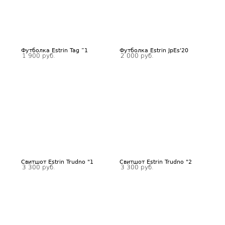
Футболка Estrin Tag ”1
Футболка Estrin JpEs'20
1 900 руб.
2 000 руб.
Свитшот Estrin Trudno "1
Свитшот Estrin Trudno "2
3 300 руб.
3 300 руб.