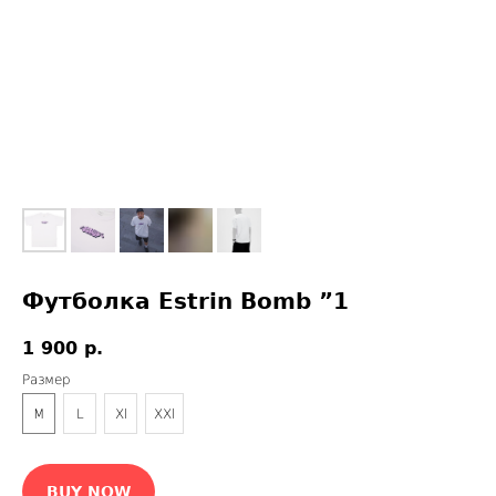
Футболка Estrin Bomb ”1
1 900
р.
Размер
M
L
Xl
XXl
BUY NOW