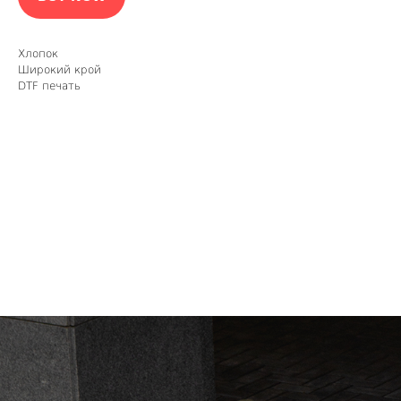
Хлопок
Широкий крой
DTF печать