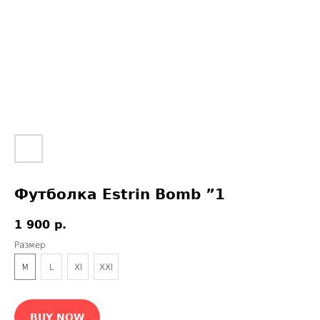
Футболка Estrin Bomb ”1
1 900
р.
Размер
M
L
Xl
XXl
BUY NOW