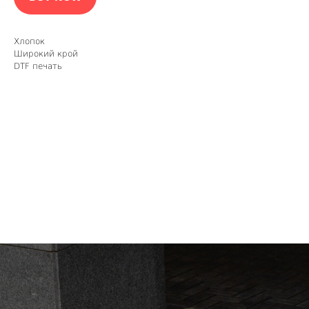
Хлопок
Широкий крой
DTF печать